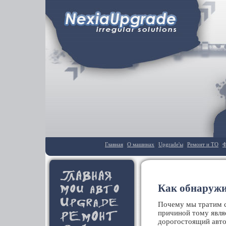
|
Главная
|
О машинах
|
Upgrade'ы
|
Ремонт и ТО
|
Ф
Как обнаружи
Почему мы тратим с
причиной тому являе
дорогостоящий автом