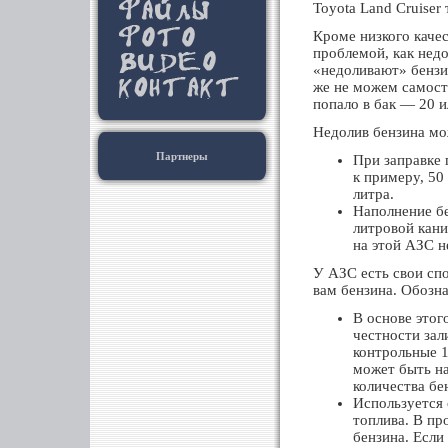
Toyota Land Cruiser
Кроме низкого качес
проблемой, как недо
«недоливают» бензин
же не можем самост
попало в бак — 20 и
Недолив бензина мо
Партнеры
При заправке 
к примеру, 50
литра.
Наполнение бе
литровой канис
на этой АЗС н
У АЗС есть свои сп
вам бензина. Обозн
В основе этог
честности зал
контрольные 
может быть на
количества бе
Используется 
топлива. В п
бензина. Есл